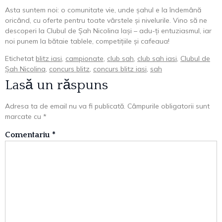
Asta suntem noi: o comunitate vie, unde șahul e la îndemână
oricând, cu oferte pentru toate vârstele și nivelurile. Vino să ne
descoperi la Clubul de Șah Nicolina Iași – adu-ți entuziasmul, iar
noi punem la bătaie tablele, competițiile și cafeaua!
Etichetat
blitz iasi
,
campionate
,
club sah
,
club sah iasi
,
Clubul de
Șah Nicolina
,
concurs blitz
,
concurs blitz iasi
,
sah
Lasă un răspuns
Adresa ta de email nu va fi publicată.
Câmpurile obligatorii sunt
marcate cu
*
Comentariu
*