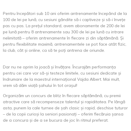
Pentru începători sub 10 ani oferim antrenamente începând de la
100 de lei pe lună, cu sesiuni gândite să-i captiveze și să-i învețe
pas cu pas. La prețul standard, avem abonamente de 200 de lei
pe lună pentru 8 antrenamente sau 300 de lei pe lună cu intrare
nelimitată – oferim antrenamente în fiecare zi din săptămână. Și
pentru flexibilitate maximă, antrenamentele se pot face atât fizic,
la club, cât și online, ca să te poți antrena de oriunde.
Dar nu ne oprim la joacă și învățare. Încurajăm performanța
pentru cei care vor să-și testeze limitele, cu sesiuni dedicate și
îndrumare de la maestrul internațional Vajda Albert. Mai mult,
vrem să dăm viață șahului în tot orașul!
Organizăm un concurs de blitz în fiecare săptămână, cu premii
atractive care să recompenseze talentul și rapiditatea. Pe lângă
asta, punem la cale turnee de șah clasic și rapid, deschise tuturor
– de la copii curioși la seniori pasionați – oferim fiecăruia șansa
de a concura și de a se bucura de joc în ritmul preferat.